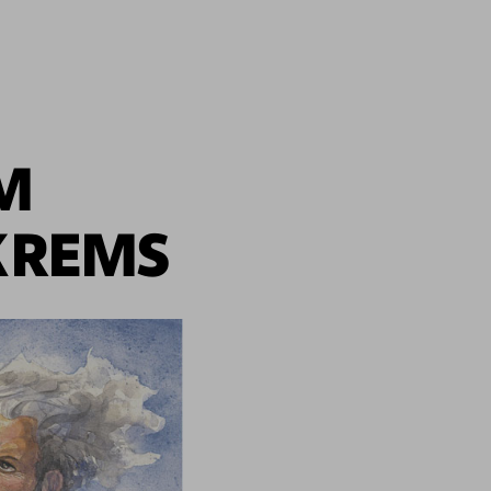
IM
KREMS