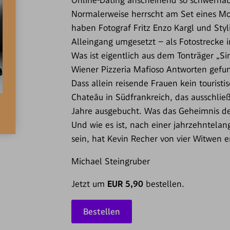
Online-Dating anscheinend so schwerha
Normaler­weise herrscht am Set eines Mo
haben Fotograf Fritz Enzo Kargl und Styl
Alleingang umgesetzt – als Fotostrecke im
Was ist eigentlich aus dem Ton­träger „S
Wiener Pizzeria Mafioso Antworten gefu
Dass allein reisende Frauen kein tourist
Chateâu in Südfrankreich, das ausschließ
Jahre ausgebucht. Was das Geheimnis des
Und wie es ist, nach einer jahrzehntelan
sein, hat Kevin Recher von vier Witwen 
Michael Steingruber
Jetzt um
EUR 5,90
bestellen.
Bestellen